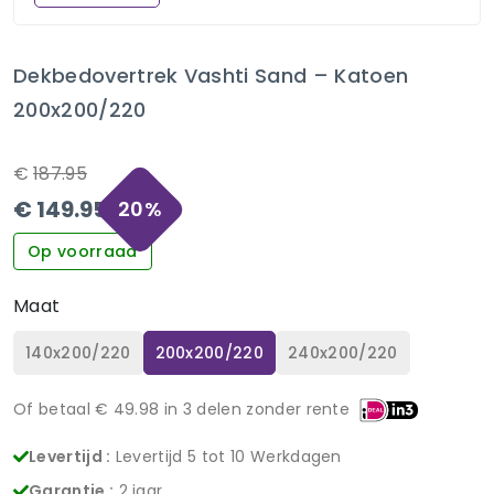
Dekbedovertrek Vashti Sand – Katoen
200x200/220
€
187.95
€
149.95
20
%
Op voorraad
Maat
140x200/220
200x200/220
240x200/220
Of betaal €
49.98
in 3 delen zonder rente
Levertijd :
Levertijd 5 tot 10 Werkdagen
Garantie :
2 jaar