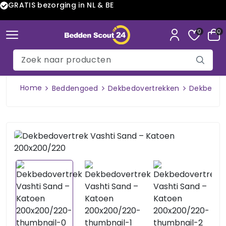
GRATIS bezorging in NL & BE
0
0
Home
Beddengoed
Dekbedovertrekken
Dekbedove