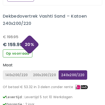
Dekbedovertrek Vashti Sand – Katoen
240x200/220
€
198.95
€
159.95
20
%
Op voorraad
Maat
140x200/220
200x200/220
240x200/220
Of betaal €
53.32
in 3 delen zonder rente
Levertijd :
Levertijd 5 tot 10 Werkdagen
Garantie :
2 jaar