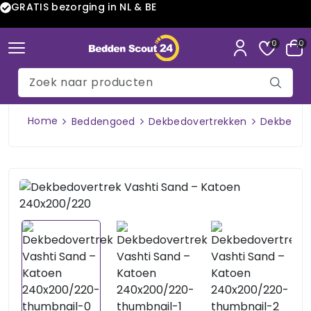
GRATIS bezorging in NL & BE
0
0
Home
Beddengoed
Dekbedovertrekken
Dekbedove