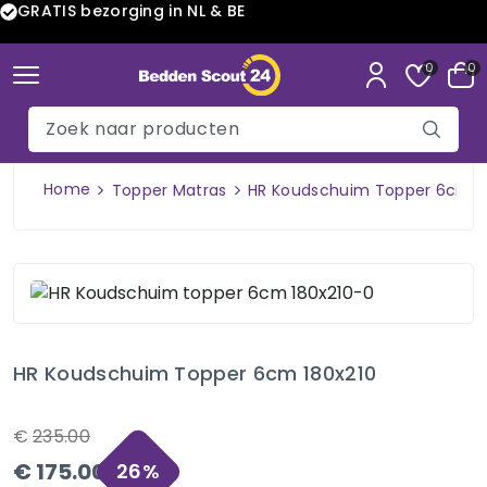
GRATIS bezorging in NL & BE
0
0
Home
Topper Matras
HR Koudschuim Topper 6cm 1
HR Koudschuim Topper 6cm 180x210
€
235.00
€
175.00
26
%