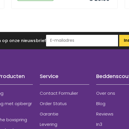
In
 in op onze nieuwsbrief
Producten
Service
Beddenscou
ng
Contact Formulier
Over ons
ng met opbergr
Order Status
Blog
Garantie
Reviews
che boxspring
Levering
In3