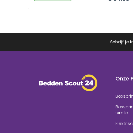
Schrijf je
Onze 
Boxspri
Boxspri
uimte
Elektris