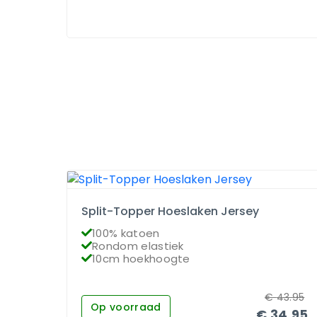
Split-Topper Hoeslaken Jersey
100% katoen
Rondom elastiek
10cm hoekhoogte
€
43.95
Op voorraad
€
34.95