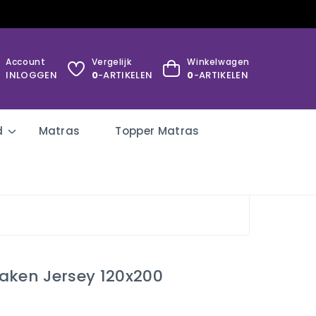
Account
Vergelijk
Winkelwagen
INLOGGEN
0
-ARTIKELEN
0
-ARTIKELEN
d
Matras
Topper Matras
aken Jersey 120x200