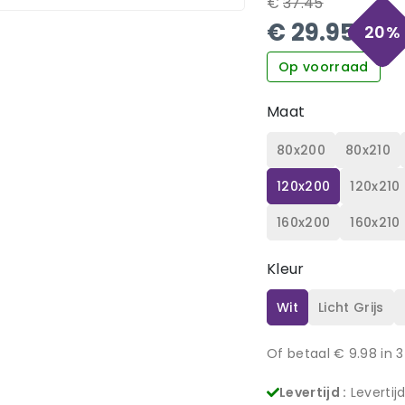
€
37.45
€
29.95
20
%
Op voorraad
Maat
80x200
80x210
120x200
120x210
160x200
160x210
Kleur
Wit
Licht Grijs
Of betaal €
9.98
in 3
Levertijd :
Levertij