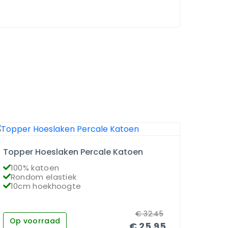
Topper Hoeslaken Percale Katoen
Matra
100% katoen
100
Rondom elastiek
Ron
10cm hoekhoogte
26c
€
32.45
Op voorraad
Op 
€
25.95