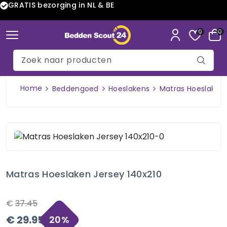
GRATIS bezorging in NL & BE
0
0
Home
Beddengoed
Hoeslakens
Matras Hoeslaken 
Matras Hoeslaken Jersey 140x210
€
37.45
€
29.95
20
%