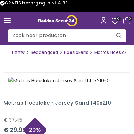
GRATIS bezorging in NL & BE
0
0
Home
Beddengoed
Hoeslakens
Matras Hoeslaken 
Matras Hoeslaken Jersey Sand 140x210
€
37.45
€
29.95
20
%