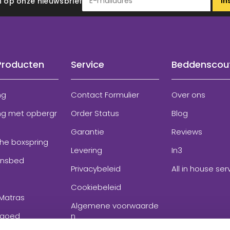
In
 in op onze nieuwsbrief
Producten
Service
Beddenscou
ng
Contact Formulier
Over ons
ng met opbergr
Order Status
Blog
Garantie
Reviews
che boxspring
Levering
In3
onsbed
Privacybeleid
All in house ser
Cookiebeleid
Matras
Algemene voorwaarde
goed
n