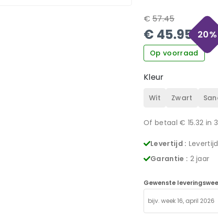
€
57.45
€
45.95
20
%
Op voorraad
Kleur
Wit
Zwart
San
Of betaal €
15.32
in 
Levertijd :
Levertij
Garantie :
2 jaar
Gewenste leveringswee