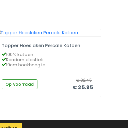
Topper Hoeslaken Percale Katoen
Matra
100% katoen
100
Rondom elastiek
Ron
10cm hoekhoogte
26c
€
32.45
Op voorraad
Op 
€
25.95