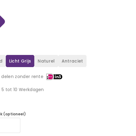
d
Licht Grijs
Naturel
Antraciet
3 delen zonder rente
d 5 tot 10 Werkdagen
k (optioneel)