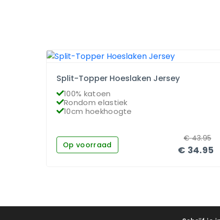
Split-Topper Hoeslaken Jersey
100% katoen
Rondom elastiek
10cm hoekhoogte
€
43.95
Op voorraad
€
34.95