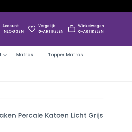
Account
Vergelijk
Winkelwagen
INLOGGEN
0
-ARTIKELEN
0
-ARTIKELEN
d
Matras
Topper Matras
ken Percale Katoen Licht Grijs