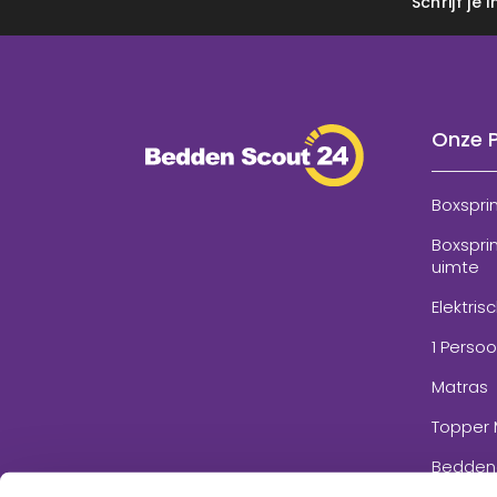
Schrijf je
Onze 
Boxspri
Boxspri
uimte
Elektris
1 Perso
Matras
Topper 
Bedden