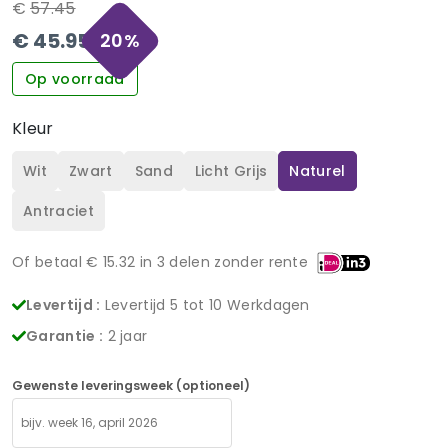
€
57.45
€
45.95
20
%
Op voorraad
Kleur
Wit
Zwart
Sand
Licht Grijs
Naturel
Antraciet
Of betaal €
15.32
in 3 delen zonder rente
Levertijd :
Levertijd 5 tot 10 Werkdagen
Garantie :
2 jaar
Gewenste leveringsweek (optioneel)