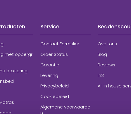
Producten
Service
Beddenscou
ng
Contact Formulier
Over ons
ng met opbergr
Order Status
Blog
Garantie
Reviews
che boxspring
Levering
In3
onsbed
Privacybeleid
All in house ser
Cookiebeleid
Matras
Algemene voorwaarde
goed
n
ires