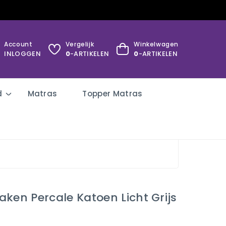
Account
Vergelijk
Winkelwagen
INLOGGEN
0
-ARTIKELEN
0
-ARTIKELEN
d
Matras
Topper Matras
ken Percale Katoen Licht Grijs