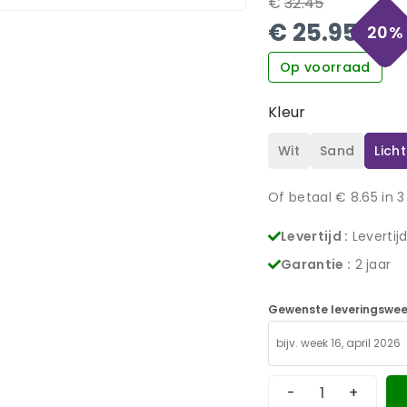
€
32.45
€
25.95
20
%
Op voorraad
Kleur
Wit
Sand
Licht
Of betaal €
8.65
in 3
Levertijd :
Levertij
Garantie :
2 jaar
Gewenste leveringswee
-
+