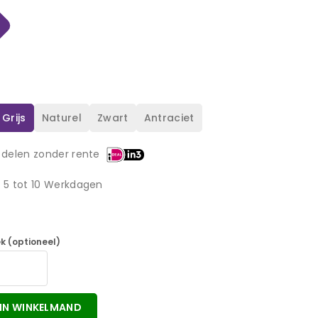
 Grijs
Naturel
Zwart
Antraciet
 delen zonder rente
d 5 tot 10 Werkdagen
k (optioneel)
IN WINKELMAND