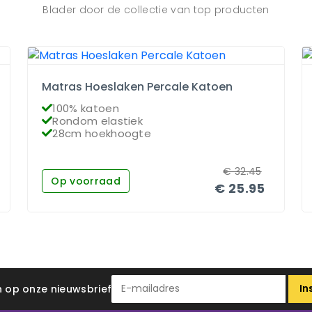
Blader door de collectie van top producten
Matras Hoeslaken Percale Katoen
100% katoen
Rondom elastiek
28cm hoekhoogte
€
32.45
Op voorraad
€
25.95
In
 in op onze nieuwsbrief