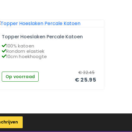
Topper Hoeslaken Percale Katoen
Matra
100% katoen
100
Rondom elastiek
Ron
10cm hoekhoogte
26c
€
32.45
Op voorraad
Op 
€
25.95
schrijven