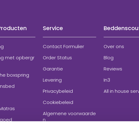
Producten
Service
Beddenscou
ng
Contact Formulier
Over ons
ng met opbergr
Order Status
Blog
Garantie
Reviews
che boxspring
Levering
In3
onsbed
Privacybeleid
All in house ser
Cookiebeleid
Matras
Algemene voorwaarde
goed
n
ires