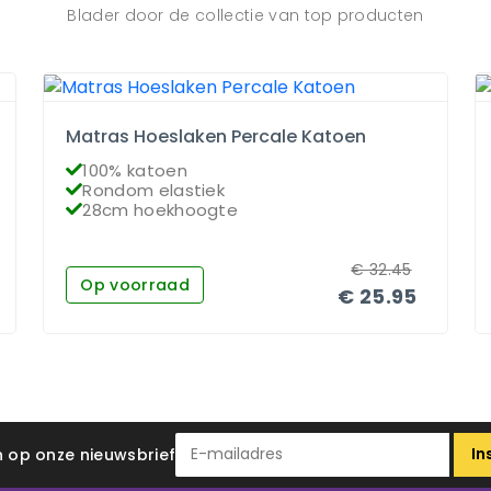
Blader door de collectie van top producten
Matras Hoeslaken Percale Katoen
100% katoen
Rondom elastiek
28cm hoekhoogte
€
32.45
Op voorraad
€
25.95
In
 in op onze nieuwsbrief