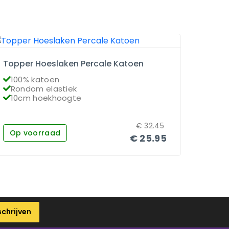
Topper Hoeslaken Percale Katoen
Matra
100% katoen
100
Rondom elastiek
Ron
10cm hoekhoogte
26c
€
32.45
Op voorraad
Op 
€
25.95
schrijven