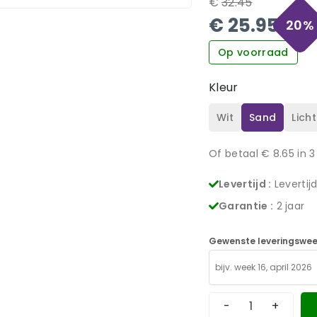
€
32.45
€
25.95
20
%
Op voorraad
Kleur
Wit
Sand
Licht
Of betaal €
8.65
in 3
Levertijd :
Levertij
Garantie :
2 jaar
Gewenste leveringswee
-
+