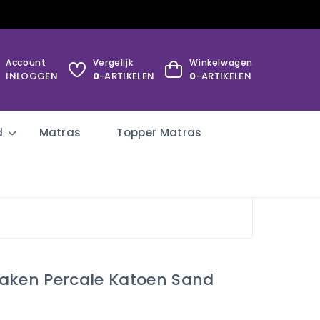
Account
Vergelijk
Winkelwagen
INLOGGEN
0
-ARTIKELEN
0
-ARTIKELEN
d
Matras
Topper Matras
aken Percale Katoen Sand