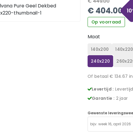
€
449.00
€
404.00
10
Op voorraad
Maat
140x200
140x22
240x220
260x22
Of betaal €
134.67
in
Levertijd :
Levertij
Garantie :
2 jaar
Gewenste leveringswee