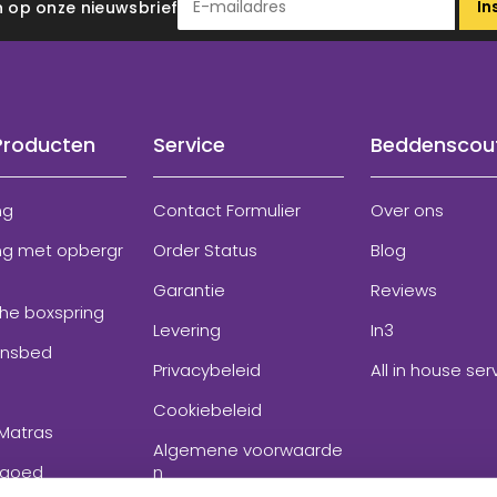
In
 in op onze nieuwsbrief
Producten
Service
Beddenscou
ng
Contact Formulier
Over ons
ng met opbergr
Order Status
Blog
Garantie
Reviews
che boxspring
Levering
In3
onsbed
Privacybeleid
All in house ser
Cookiebeleid
Matras
Algemene voorwaarde
goed
n