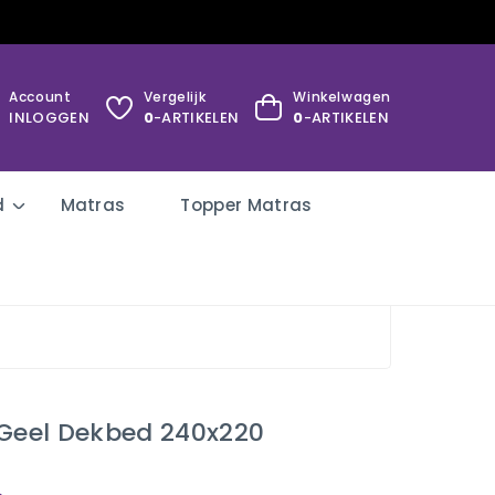
Account
Vergelijk
Winkelwagen
INLOGGEN
0
-ARTIKELEN
0
-ARTIKELEN
d
Matras
Topper Matras
 Geel Dekbed 240x220