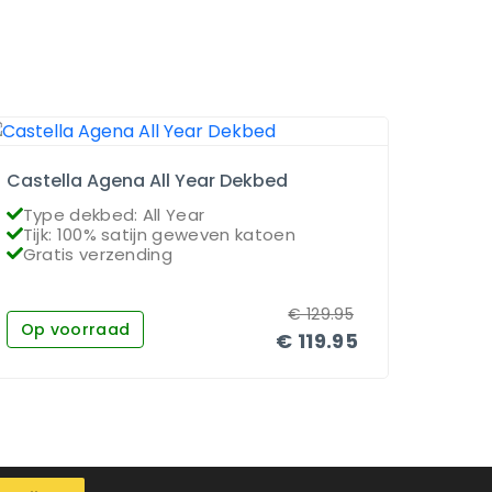
Castella Agena All Year Dekbed
Dauna
Type dekbed: All Year
Type
Tijk: 100% satijn geweven katoen
Vull
Gratis verzending
Grat
€
129.95
Op voorraad
Op 
€
119.95