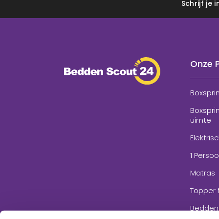
Schrijf je
Onze 
Boxspri
Boxspri
uimte
Elektris
1 Perso
Matras
Topper 
Bedden