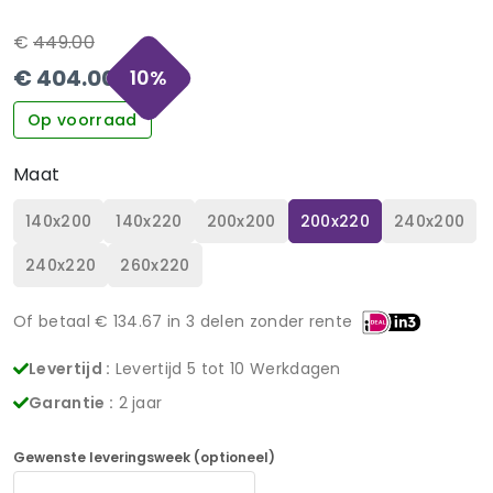
€
449.00
€
404.00
10
%
Op voorraad
Maat
140x200
140x220
200x200
200x220
240x200
240x220
260x220
Of betaal €
134.67
in 3 delen zonder rente
Levertijd :
Levertijd 5 tot 10 Werkdagen
Garantie :
2 jaar
Gewenste leveringsweek (optioneel)