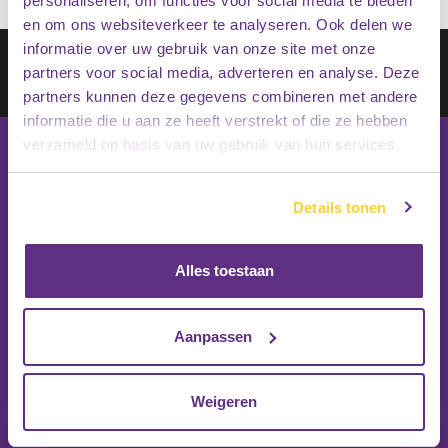
personaliseren, om functies voor social media te bieden
en om ons websiteverkeer te analyseren. Ook delen we
informatie over uw gebruik van onze site met onze
Schrijf je in op onze nieuwsbrief
partners voor social media, adverteren en analyse. Deze
Inschrijven
partners kunnen deze gegevens combineren met andere
informatie die u aan ze heeft verstrekt of die ze hebben
verzameld op basis van uw gebruik van hun services.
Details tonen
Alles toestaan
Aanpassen
Weigeren