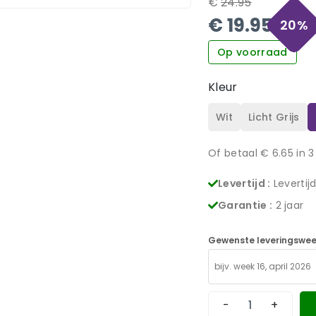
€
24.95
€
19.95
20
%
Op voorraad
Kleur
Wit
Licht Grijs
Of betaal €
6.65
in 3
Levertijd :
Levertij
Garantie :
2 jaar
Gewenste leveringswee
-
+