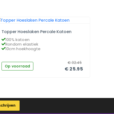
Topper Hoeslaken Percale Katoen
Matra
100% katoen
100
Rondom elastiek
Ron
10cm hoekhoogte
26c
€
32.45
Op voorraad
Op 
€
25.95
schrijven