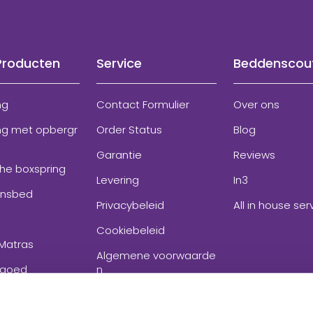
Producten
Service
Beddenscou
ng
Contact Formulier
Over ons
ng met opbergr
Order Status
Blog
Garantie
Reviews
che boxspring
Levering
In3
onsbed
Privacybeleid
All in house ser
Cookiebeleid
Matras
Algemene voorwaarde
goed
n
ires