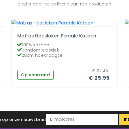
Blader door de collectie van top producten
Matras Hoeslaken Percale Katoen
100% katoen
Rondom elastiek
28cm hoekhoogte
€
32.45
Op voorraad
€
25.95
In
 in op onze nieuwsbrief