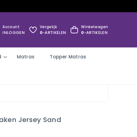
Account
Vergelijk
Winkelwagen
INLOGGEN
0
-ARTIKELEN
0
-ARTIKELEN
d
Matras
Topper Matras
aken Jersey Sand