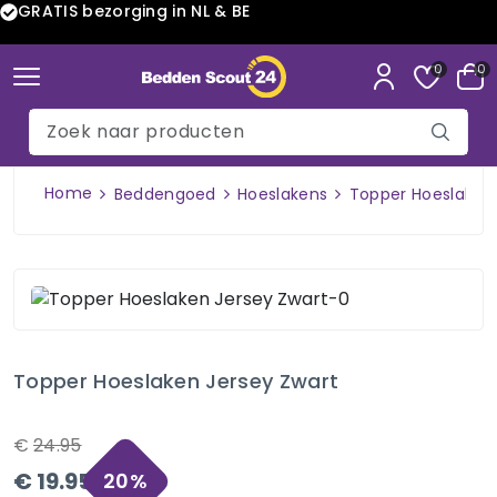
GRATIS bezorging in NL & BE
0
0
Home
Beddengoed
Hoeslakens
Topper Hoeslaken 
Topper Hoeslaken Jersey Zwart
€
24.95
€
19.95
20
%