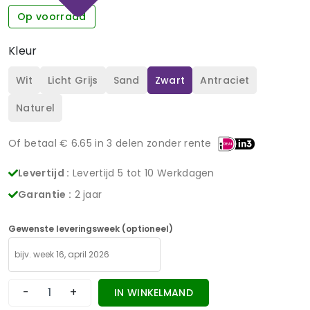
Op voorraad
Kleur
Wit
Licht Grijs
Sand
Zwart
Antraciet
Naturel
Of betaal €
6.65
in 3 delen zonder rente
Levertijd :
Levertijd 5 tot 10 Werkdagen
Garantie :
2 jaar
Gewenste leveringsweek (optioneel)
-
+
IN WINKELMAND