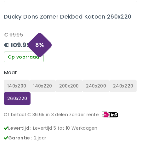
Ducky Dons Zomer Dekbed Katoen 260x220
€
119.95
€
109.95
8
%
Op voorraad
Maat
140x200
140x220
200x200
240x200
240x220
260x220
Of betaal €
36.65
in 3 delen zonder rente
Levertijd :
Levertijd 5 tot 10 Werkdagen
Garantie :
2 jaar