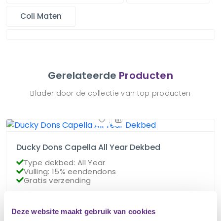
Coli Maten
Gerelateerde
Producten
Blader door de collectie van top producten
Ducky Dons Capella All Year Dekbed
Type dekbed: All Year
Vulling: 15% eendendons
Gratis verzending
€
85.95
Deze website maakt gebruik van cookies
Op voorraad
€
76.95