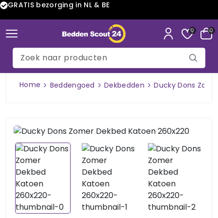
GRATIS bezorging in NL & BE
0
0
Home
Beddengoed
Dekbedden
Ducky Dons Zome