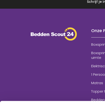
Schrijf je
Onze 
Boxspri
Boxspri
uimte
Elektris
1 Perso
Matras
Topper 
Bedden