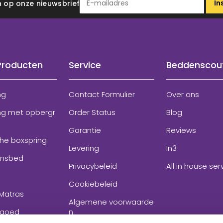
In
 in op onze nieuwsbrief
Producten
Service
Beddenscou
ng
Contact Formulier
Over ons
ng met opbergr
Order Status
Blog
Garantie
Reviews
che boxspring
Levering
In3
onsbed
Privacybeleid
All in house ser
Cookiebeleid
Matras
Algemene voorwaarde
goed
n