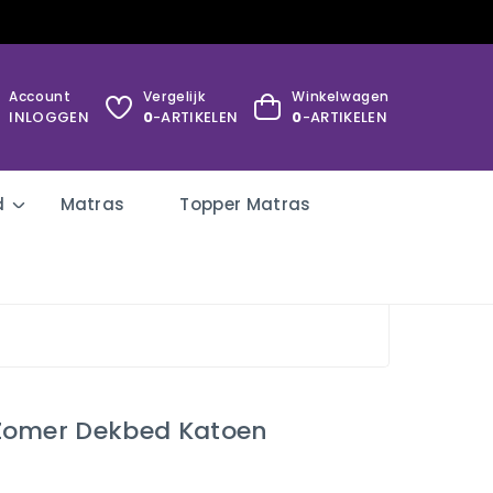
Account
Vergelijk
Winkelwagen
INLOGGEN
0
-ARTIKELEN
0
-ARTIKELEN
d
Matras
Topper Matras
Zomer Dekbed Katoen