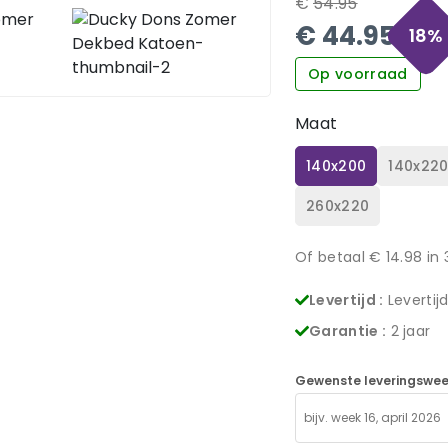
€
54.95
€
44.95
18
%
Op voorraad
Maat
140x200
140x22
260x220
Of betaal €
14.98
in 
Levertijd :
Levertij
Garantie :
2 jaar
Gewenste leveringswee