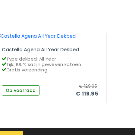
Castella Agena All Year Dekbed
Dauna
Type dekbed: All Year
Type
Tijk: 100% satijn geweven katoen
Vull
Gratis verzending
Grat
€
129.95
Op voorraad
Op 
€
119.95