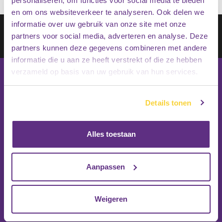
personaliseren, om functies voor social media te bieden
en om ons websiteverkeer te analyseren. Ook delen we
informatie over uw gebruik van onze site met onze
Schrijf je in op onze nieuwsbrief
partners voor social media, adverteren en analyse. Deze
Inschrijven
partners kunnen deze gegevens combineren met andere
informatie die u aan ze heeft verstrekt of die ze hebben
verzameld op basis van uw gebruik van hun services.
Details tonen
Alles toestaan
Aanpassen
Weigeren