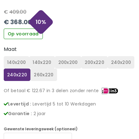
€
409.00
€
368.00
10
%
Op voorraad
Maat
140x200
140x220
200x200
200x220
240x200
240x220
260x220
Of betaal €
122.67
in 3 delen zonder rente
Levertijd :
Levertijd 5 tot 10 Werkdagen
Garantie :
2 jaar
Gewenste leveringsweek (optioneel)