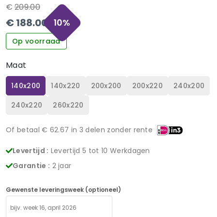
€
209.00
€
188.00
10
%
Op voorraad
Maat
140x200
140x220
200x200
200x220
240x200
240x220
260x220
Of betaal €
62.67
in 3 delen zonder rente
Levertijd :
Levertijd 5 tot 10 Werkdagen
Garantie :
2 jaar
Gewenste leveringsweek (optioneel)