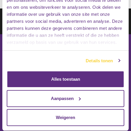
personaliseren, om functies voor social media te bieden
en om ons websiteverkeer te analyseren. Ook delen we
informatie over uw gebruik van onze site met onze
Schrijf je in op onze nieuwsbrief
partners voor social media, adverteren en analyse. Deze
Inschrijven
partners kunnen deze gegevens combineren met andere
informatie die u aan ze heeft verstrekt of die ze hebben
verzameld op basis van uw gebruik van hun services.
Details tonen
Alles toestaan
Aanpassen
Weigeren