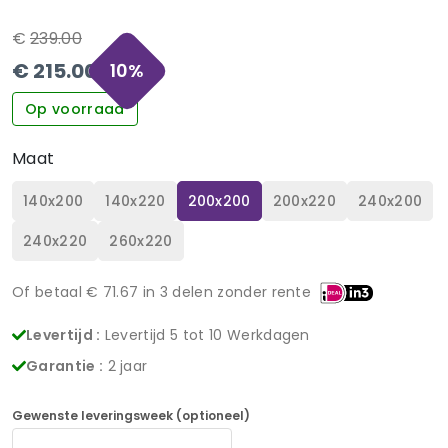
€
239.00
€
215.00
10
%
Op voorraad
Maat
140x200
140x220
200x200
200x220
240x200
240x220
260x220
Of betaal €
71.67
in 3 delen zonder rente
Levertijd :
Levertijd 5 tot 10 Werkdagen
Garantie :
2 jaar
Gewenste leveringsweek (optioneel)