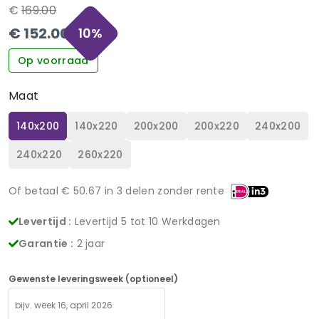
€
169.00
€
152.00
10
%
Op voorraad
Maat
140x200
140x220
200x200
200x220
240x200
240x220
260x220
Of betaal €
50.67
in 3 delen zonder rente
Levertijd :
Levertijd 5 tot 10 Werkdagen
Garantie :
2 jaar
Gewenste leveringsweek (optioneel)