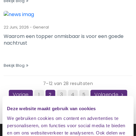
Bekijk Blog
22 Juni, 2026
-
General
Waarom een topper onmisbaar is voor een goede
nachtrust
Bekijk Blog
7
–
12
van
28
resultaten
Vorige
1
3
4
5
Volgende
2
Deze website maakt gebruik van cookies
We gebruiken cookies om content en advertenties te
personaliseren, om functies voor social media te bieden
Schrijf je in op onze nieuwsbrief
en om ons websiteverkeer te analyseren. Ook delen we