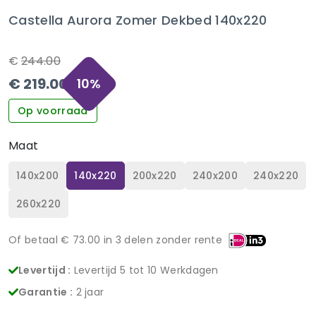
Castella Aurora Zomer Dekbed 140x220
€
244.00
€
219.00
10
%
Op voorraad
Maat
140x200
140x220
200x220
240x200
240x220
260x220
Of betaal €
73.00
in 3 delen zonder rente
Levertijd :
Levertijd 5 tot 10 Werkdagen
Garantie :
2 jaar