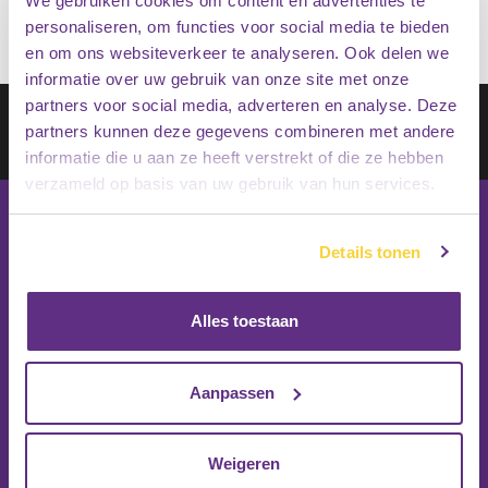
We gebruiken cookies om content en advertenties te
personaliseren, om functies voor social media te bieden
en om ons websiteverkeer te analyseren. Ook delen we
informatie over uw gebruik van onze site met onze
partners voor social media, adverteren en analyse. Deze
Schrijf je in op onze nieuwsbrief
partners kunnen deze gegevens combineren met andere
Inschrijven
informatie die u aan ze heeft verstrekt of die ze hebben
verzameld op basis van uw gebruik van hun services.
Details tonen
Alles toestaan
Aanpassen
Weigeren