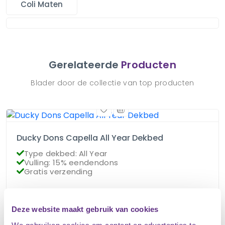
Coli Maten
Gerelateerde
Producten
Blader door de collectie van top producten
Ducky Dons Capella All Year Dekbed
Type dekbed: All Year
Vulling: 15% eendendons
Gratis verzending
€
85.95
Op voorraad
Deze website maakt gebruik van cookies
€
76.95