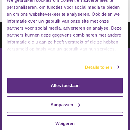
We gebruiken cookies om content en advertenties te
personaliseren, om functies voor social media te bieden
en om ons websiteverkeer te analyseren. Ook delen we
informatie over uw gebruik van onze site met onze
partners voor social media, adverteren en analyse. Deze
Schrijf je in op onze nieuwsbrief
partners kunnen deze gegevens combineren met andere
Inschrijven
informatie die u aan ze heeft verstrekt of die ze hebben
verzameld op basis van uw gebruik van hun services.
Details tonen
Alles toestaan
Aanpassen
Weigeren