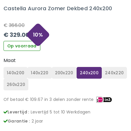
Castella Aurora Zomer Dekbed 240x200
€
366.00
€
329.00
10
%
Op voorraad
Maat
140x200
140x220
200x220
240x200
240x220
260x220
Of betaal €
109.67
in 3 delen zonder rente
Levertijd :
Levertijd 5 tot 10 Werkdagen
Garantie :
2 jaar