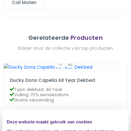
Coli Maten
Gerelateerde
Producten
Blader door de collectie van top producten
Ducky Dons Capella All Year Dekbed
Type dekbed: All Year
Vulling: 15% eendendons
Gratis verzending
€
85.95
Op voorraad
Deze website maakt gebruik van cookies
€
76.95