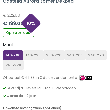
Castella Aurora Zomer Dekbed
€
222.00
€
199.00
10
%
Op voorraad
Maat
140x200
140x220
200x220
240x200
240x220
260x220
Of betaal €
66.33
in 3 delen zonder rente
Levertijd :
Levertijd 5 tot 10 Werkdagen
Garantie :
2 jaar
Gewenste leveringsweek (optioneel)