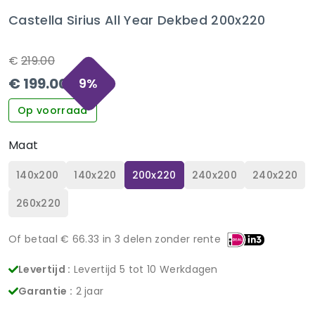
Castella Sirius All Year Dekbed 200x220
€
219.00
€
199.00
9
%
Op voorraad
Maat
140x200
140x220
200x220
240x200
240x220
260x220
Of betaal €
66.33
in 3 delen zonder rente
Levertijd :
Levertijd 5 tot 10 Werkdagen
Garantie :
2 jaar