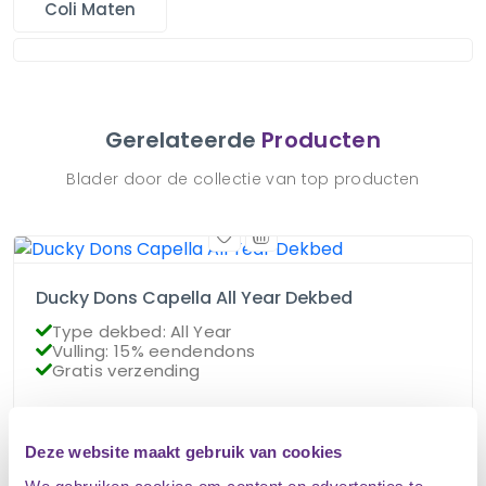
Coli Maten
Gerelateerde
Producten
Blader door de collectie van top producten
Ducky Dons Capella All Year Dekbed
Type dekbed: All Year
Vulling: 15% eendendons
Gratis verzending
€
85.95
Op voorraad
Deze website maakt gebruik van cookies
€
76.95