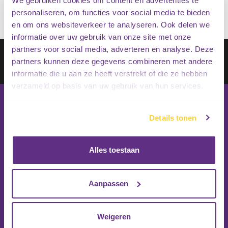
We gebruiken cookies om content en advertenties te
personaliseren, om functies voor social media te bieden
en om ons websiteverkeer te analyseren. Ook delen we
informatie over uw gebruik van onze site met onze
partners voor social media, adverteren en analyse. Deze
Schrijf je in op onze nieuwsbrief
partners kunnen deze gegevens combineren met andere
Inschrijven
informatie die u aan ze heeft verstrekt of die ze hebben
verzameld op basis van uw gebruik van hun services.
Details tonen
Alles toestaan
Aanpassen
Weigeren