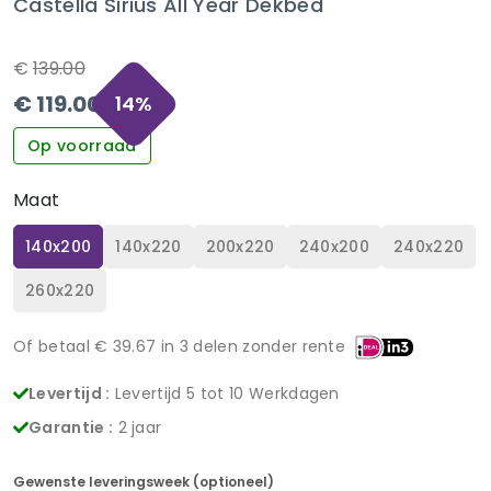
Castella Sirius All Year Dekbed
€
139.00
€
119.00
14
%
Op voorraad
Maat
140x200
140x220
200x220
240x200
240x220
260x220
Of betaal €
39.67
in 3 delen zonder rente
Levertijd :
Levertijd 5 tot 10 Werkdagen
Garantie :
2 jaar
Gewenste leveringsweek (optioneel)