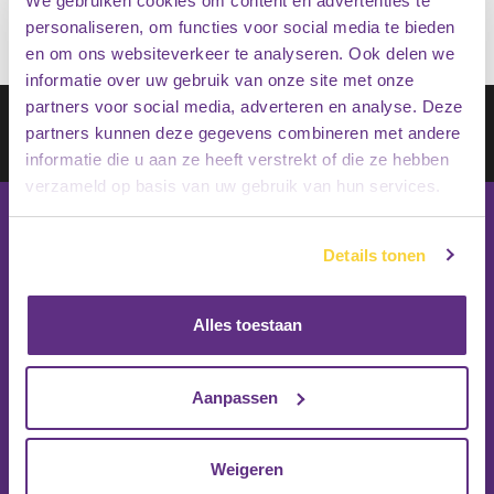
We gebruiken cookies om content en advertenties te
personaliseren, om functies voor social media te bieden
en om ons websiteverkeer te analyseren. Ook delen we
informatie over uw gebruik van onze site met onze
partners voor social media, adverteren en analyse. Deze
Schrijf je in op onze nieuwsbrief
partners kunnen deze gegevens combineren met andere
Inschrijven
informatie die u aan ze heeft verstrekt of die ze hebben
verzameld op basis van uw gebruik van hun services.
Details tonen
Alles toestaan
Aanpassen
Weigeren