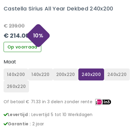
Castella Sirius All Year Dekbed 240x200
€
239.00
€
214.00
10
%
Op voorraad
Maat
140x200
140x220
200x220
240x200
240x220
260x220
Of betaal €
71.33
in 3 delen zonder rente
Levertijd :
Levertijd 5 tot 10 Werkdagen
Garantie :
2 jaar