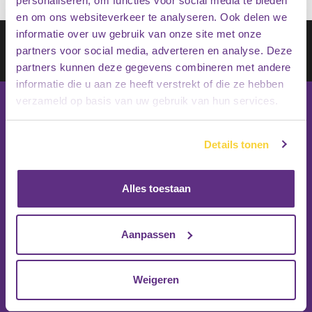
personaliseren, om functies voor social media te bieden
en om ons websiteverkeer te analyseren. Ook delen we
informatie over uw gebruik van onze site met onze
Schrijf je in op onze nieuwsbrief
partners voor social media, adverteren en analyse. Deze
Inschrijven
partners kunnen deze gegevens combineren met andere
informatie die u aan ze heeft verstrekt of die ze hebben
verzameld op basis van uw gebruik van hun services.
Details tonen
Alles toestaan
Aanpassen
Weigeren