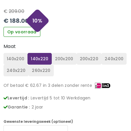
€
209.00
€
188.00
10
%
Op voorraad
Maat
140x200
140x220
200x200
200x220
240x200
240x220
260x220
Of betaal €
62.67
in 3 delen zonder rente
Levertijd :
Levertijd 5 tot 10 Werkdagen
Garantie :
2 jaar
Gewenste leveringsweek (optioneel)