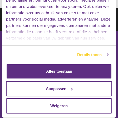
personaliseren, om functies voor social media te bieden
en om ons websiteverkeer te analyseren. Ook delen we
informatie over uw gebruik van onze site met onze
Schrijf je in op onze nieuwsbrief
partners voor social media, adverteren en analyse. Deze
Inschrijven
partners kunnen deze gegevens combineren met andere
informatie die u aan ze heeft verstrekt of die ze hebben
verzameld op basis van uw gebruik van hun services.
Details tonen
Alles toestaan
Aanpassen
Weigeren