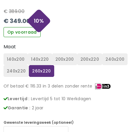
€
389.00
€
349.00
10
%
Op voorraad
Maat
140x200
140x220
200x200
200x220
240x200
240x220
260x220
Of betaal €
116.33
in 3 delen zonder rente
Levertijd :
Levertijd 5 tot 10 Werkdagen
Garantie :
2 jaar
Gewenste leveringsweek (optioneel)