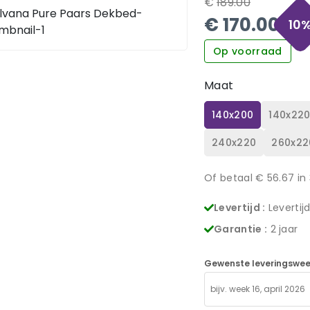
€
189.00
€
170.00
10
Op voorraad
Maat
140x200
140x22
240x220
260x22
Of betaal €
56.67
in 
Levertijd :
Levertij
Garantie :
2 jaar
Gewenste leveringswee