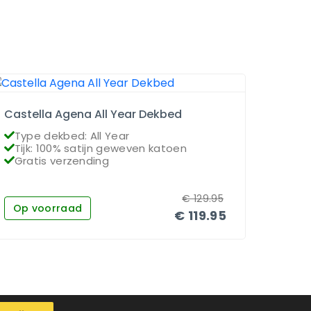
Castella Agena All Year Dekbed
Dauna
Type dekbed: All Year
Type
Tijk: 100% satijn geweven katoen
Vull
Gratis verzending
Grat
€
129.95
Op voorraad
Op 
€
119.95