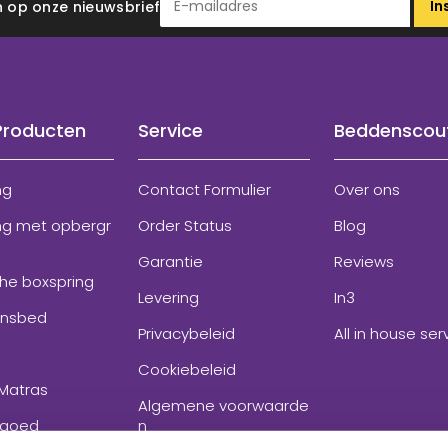
In
 in op onze nieuwsbrief
Producten
Service
Beddenscou
ng
Contact Formulier
Over ons
ng met opbergr
Order Status
Blog
Garantie
Reviews
che boxspring
Levering
In3
onsbed
Privacybeleid
All in house ser
Cookiebeleid
Matras
Algemene voorwaarde
goed
n