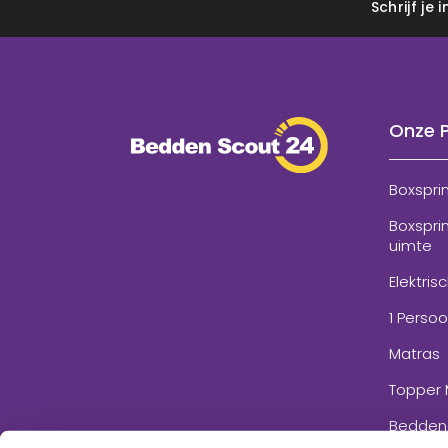
Schrijf je
Onze 
Boxspri
Boxspri
uimte
Elektris
1 Perso
Matras
Topper 
Bedden