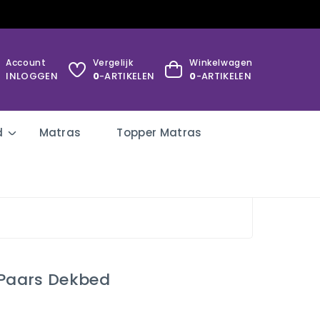
Account
Vergelijk
Winkelwagen
INLOGGEN
0
-ARTIKELEN
0
-ARTIKELEN
d
Matras
Topper Matras
 Paars Dekbed