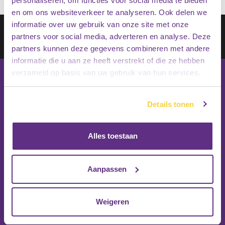
personaliseren, om functies voor social media te bieden
en om ons websiteverkeer te analyseren. Ook delen we
informatie over uw gebruik van onze site met onze
Schrijf je in op onze nieuwsbrief
partners voor social media, adverteren en analyse. Deze
Inschrijven
partners kunnen deze gegevens combineren met andere
informatie die u aan ze heeft verstrekt of die ze hebben
verzameld op basis van uw gebruik van hun services.
Details tonen
Alles toestaan
Aanpassen
Weigeren