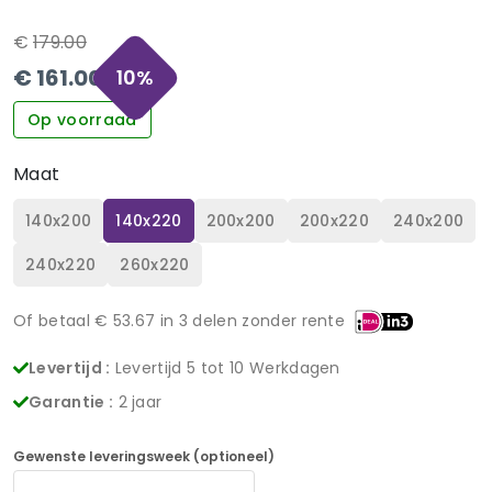
€
179.00
€
161.00
10
%
Op voorraad
Maat
140x200
140x220
200x200
200x220
240x200
240x220
260x220
Of betaal €
53.67
in 3 delen zonder rente
Levertijd :
Levertijd 5 tot 10 Werkdagen
Garantie :
2 jaar
Gewenste leveringsweek (optioneel)