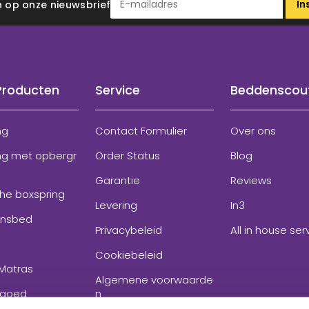
In
 in op onze nieuwsbrief
Producten
Service
Beddenscou
ng
Contact Formulier
Over ons
ng met opbergr
Order Status
Blog
Garantie
Reviews
che boxspring
Levering
In3
onsbed
Privacybeleid
All in house ser
Cookiebeleid
Matras
Algemene voorwaarde
goed
n