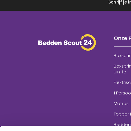
Schrijf je
Onze 
Boxspri
Boxspri
uimte
Elektris
1 Perso
Matras
Topper 
Bedden