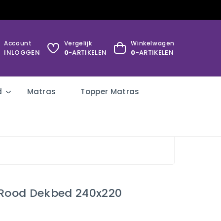
Account
Vergelijk
Winkelwagen
INLOGGEN
0
-ARTIKELEN
0
-ARTIKELEN
d
Matras
Topper Matras
 Rood Dekbed 240x220