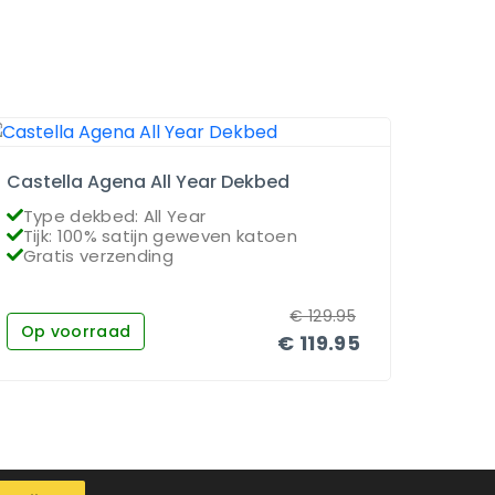
Castella Agena All Year Dekbed
Dauna
Type dekbed: All Year
Type
Tijk: 100% satijn geweven katoen
Vull
Gratis verzending
Grat
€
129.95
Op voorraad
Op 
€
119.95