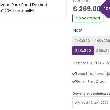
€
299.00
€
269.00
10
Op voorraad
Maat
140x200
140x22
240x220
260x22
Of betaal €
89.67
in
Levertijd :
Levertij
Garantie :
2 jaar
Gewenste leveringswee