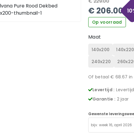
€
229.00
€
206.00
10
Op voorraad
Maat
140x200
140x22
240x220
260x22
Of betaal €
68.67
in
Levertijd :
Levertij
Garantie :
2 jaar
Gewenste leveringswee