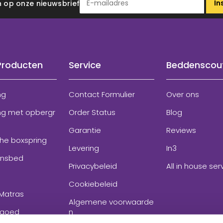
In
 in op onze nieuwsbrief
Producten
Service
Beddenscou
ng
Contact Formulier
Over ons
ng met opbergr
Order Status
Blog
Garantie
Reviews
che boxspring
Levering
In3
onsbed
Privacybeleid
All in house ser
Cookiebeleid
Matras
Algemene voorwaarde
goed
n