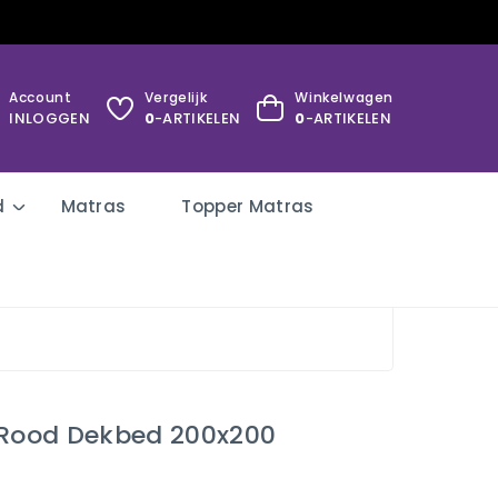
Account
Vergelijk
Winkelwagen
INLOGGEN
0
-ARTIKELEN
0
-ARTIKELEN
d
Matras
Topper Matras
 Rood Dekbed 200x200