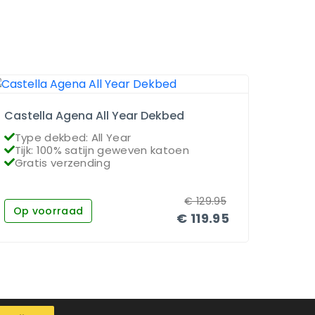
Castella Agena All Year Dekbed
Dauna
Type dekbed: All Year
Type
Tijk: 100% satijn geweven katoen
Vull
Gratis verzending
Grat
€
129.95
Op voorraad
Op 
€
119.95