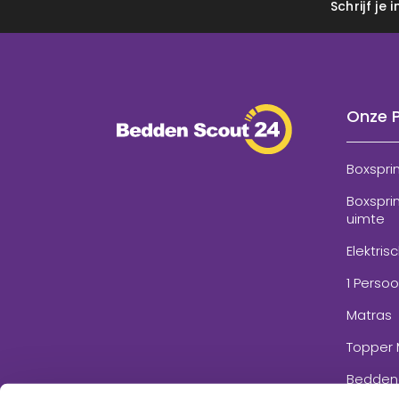
Schrijf je
Onze 
Boxspri
Boxspri
uimte
Elektris
1 Perso
Matras
Topper 
Bedden